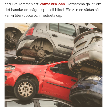
är du välkommen att
kontakta oss
. Detsamma gäller om
det handlar om någon speciell bildel. Får vi in en sådan så
kan vi återkoppla och meddela dig.